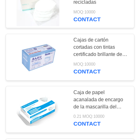
recicladas
21
MOQ:10000
Bolsos de papel
CONTACT
reciclados de la
Cajas de cartón
comida
cortadas con tintas
certificado brillante del
CE de la laminación
MOQ:10000
CONTACT
39
bolsas de papel con
Caja de papel
las manijas
acanalada de encargo
de la mascarilla del
rectángulo
0.21 MOQ:10000
CONTACT
6