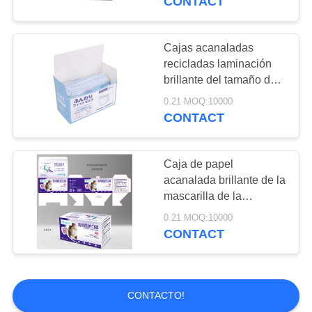
CONTACT
Caja dulce de papel
Cajas acanaladas
recicladas laminación
brillante del tamaño de
encargo
0.21 MOQ:10000
CONTACT
39
Caja de regalo de
Caja de papel
acanalada brillante de la
papel de lujo
mascarilla de la
laminación
0.21 MOQ:10000
CONTACT
29
CONTACTO!