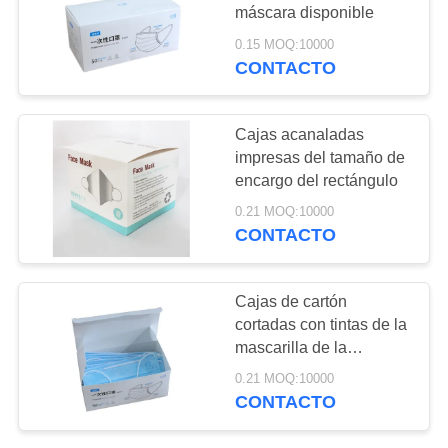
NOTICIAS
máscara disponible
0.15 MOQ:10000
CONTACTO
60
cajas de regalo de
Cajas acanaladas
papel reciclado
impresas del tamaño de
encargo del rectángulo
0.21 MOQ:10000
CONTACTO
40
Cajas de cartón
Caja médica de los
cortadas con tintas de la
mascarilla de la
sostenidos
impresión de CMKY
0.21 MOQ:10000
CONTACTO