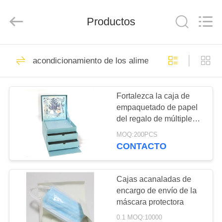
papel
corrugado
Proveedor.
Productos
Copyright
©
2020
-
2021
HOGAR
46
corrugated-
paperbox.com.
acondicionamiento de los alimentos amistoso del 
All
cuadro de papel
Rights
Reserved.
PRODUCTOS
corrugado
Fortalezca la caja de
empaquetado de papel
SOBRE
del regalo de múltiples
NOSOTROS
capas del cajón de lujo
MOQ:200PCS
CONTACTO
55
VIAJE
cajas corrugadas
DE
Cajas acanaladas de
encargo de envío de la
LA
personalizados
máscara protectora
FÁBRICA
0.1 MOQ:10000