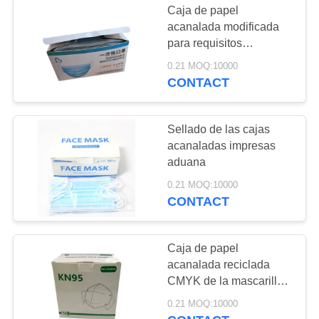
Caja de papel
servicios de
acanalada modificada
para requisitos
impresión del folleto
particulares CMYK del
0.21 MOQ:10000
logotipo Kn95
CONTACT
Sellado de las cajas
acanaladas impresas
67
aduana
acondicionamiento
0.21 MOQ:10000
CONTACT
de los alimentos
amistoso del eco
Caja de papel
acanalada reciclada
CMYK de la mascarilla
KN95
35
0.21 MOQ:10000