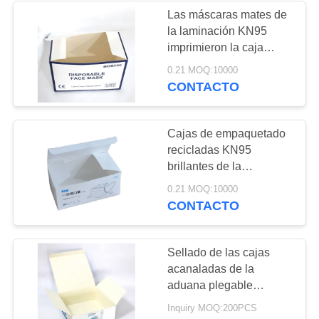
Las máscaras mates de
la laminación KN95
32
imprimieron la caja
Cajas de
acanalada
0.21 MOQ:10000
CONTACTO
presentación de
encargo de la
Cajas de empaquetado
cartulina
recicladas KN95
brillantes de la
laminación
29
0.21 MOQ:10000
CONTACTO
cajas de encargo de
la ropa
Sellado de las cajas
acanaladas de la
aduana plegable
reciclable
Inquiry MOQ:200PCS