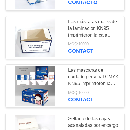
CONTACTO
25
etiquetas
Las máscaras mates de
la laminación KN95
autoadhesivas
imprimieron la caja
acanalada
MOQ:10000
CONTACT
Las máscaras del
10
cuidado personal CMYK
Empaquetado de la
KN95 imprimieron la
caja acanalada
extensión del pelo
MOQ:10000
CONTACT
Sellado de las cajas
acanaladas por encargo