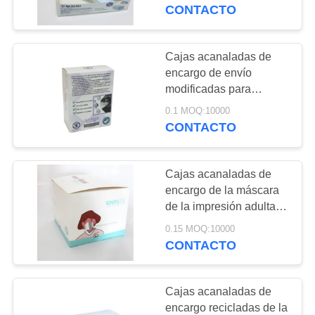
CONTACTO
CONTROL
DE
Cajas acanaladas de
20
CALIDAD
encargo de envío
cajas de zapatos
modificadas para
requisitos particulares
acanaladas
0.1 MOQ:10000
ÉNTRENOS
de la máscara KN95
CONTACTO
EN
CONTACTO
Cajas acanaladas de
CON
encargo de la máscara
de la impresión adulta
31
del claro
PIDA
0.15 MOQ:10000
caja de juguetes de
CONTACTO
UNA
la cartulina
CITA
Cajas acanaladas de
encargo recicladas de la